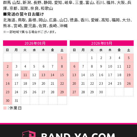
群馬 山梨、新潟、長野、静岡、愛知、岐阜、三重、富山、石川、福井、大阪、兵
庫、京都、滋賀、奈良、和歌山
■発送の翌々日お届け​
北海道、鳥取、島根、岡山、広島、山口、徳島、香川、愛媛、高知、福岡、大分、
熊本、宮崎、鹿児島、佐賀、長崎、沖縄
※一部地域で異なる場合がございます。
2026年08月
2026年09月
日
月
火
水
木
金
土
日
月
火
水
木
金
土
1
1
2
3
4
5
2
3
4
5
6
7
8
6
7
8
9
10
11
12
9
10
11
12
13
14
15
13
14
15
16
17
18
19
16
17
18
19
20
21
22
20
21
22
23
24
25
26
23
24
25
26
27
28
29
27
28
29
30
30
31
■
：休業日