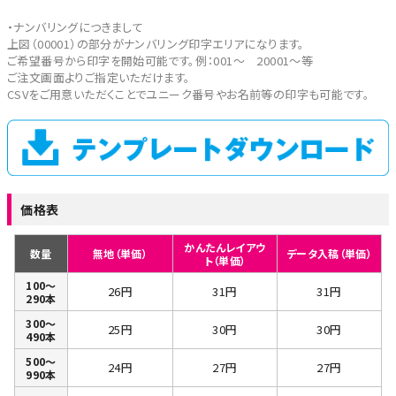
・ナンバリングにつきまして
上図（00001）の部分がナンバリング印字エリアになります。
ご希望番号から印字を開始可能です。例：001～ 20001～等
ご注文画面よりご指定いただけます。
CSVをご用意いただくことでユニーク番号やお名前等の印字も可能です。
価格表
かんたんレイアウ
数量
無地（単価）
データ入稿（単価）
ト（単価）
100～
26円
31円
31円
290本
300～
25円
30円
30円
490本
500～
24円
27円
27円
990本