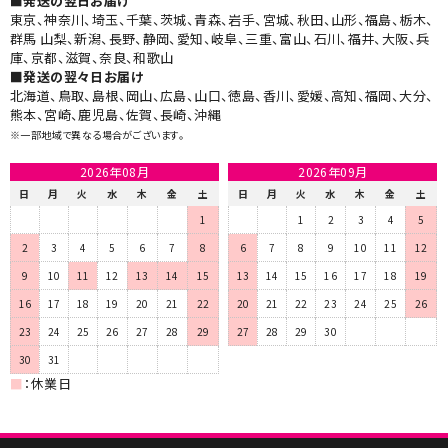
■発送の翌日お届け
東京、神奈川、埼玉、千葉、茨城、青森、岩手、宮城、秋田、山形、福島、栃木、
群馬 山梨、新潟、長野、静岡、愛知、岐阜、三重、富山、石川、福井、大阪、兵
庫、京都、滋賀、奈良、和歌山
■発送の翌々日お届け​
北海道、鳥取、島根、岡山、広島、山口、徳島、香川、愛媛、高知、福岡、大分、
熊本、宮崎、鹿児島、佐賀、長崎、沖縄
※一部地域で異なる場合がございます。
2026年08月
2026年09月
日
月
火
水
木
金
土
日
月
火
水
木
金
土
1
1
2
3
4
5
2
3
4
5
6
7
8
6
7
8
9
10
11
12
9
10
11
12
13
14
15
13
14
15
16
17
18
19
16
17
18
19
20
21
22
20
21
22
23
24
25
26
23
24
25
26
27
28
29
27
28
29
30
30
31
■
：休業日