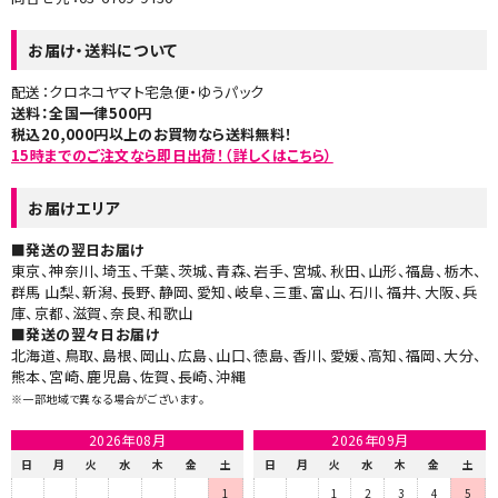
お届け・送料について
配送：クロネコヤマト宅急便・ゆうパック
送料：全国一律500円
税込20,000円以上のお買物なら送料無料！
15時までのご注文なら即日出荷！（詳しくはこちら）
お届けエリア
■発送の翌日お届け
東京、神奈川、埼玉、千葉、茨城、青森、岩手、宮城、秋田、山形、福島、栃木、
群馬 山梨、新潟、長野、静岡、愛知、岐阜、三重、富山、石川、福井、大阪、兵
庫、京都、滋賀、奈良、和歌山
■発送の翌々日お届け​
北海道、鳥取、島根、岡山、広島、山口、徳島、香川、愛媛、高知、福岡、大分、
熊本、宮崎、鹿児島、佐賀、長崎、沖縄
※一部地域で異なる場合がございます。
2026年08月
2026年09月
日
月
火
水
木
金
土
日
月
火
水
木
金
土
1
1
2
3
4
5