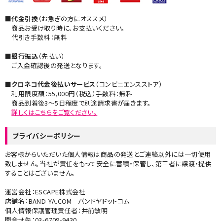
■代金引換
（お急ぎの方にオススメ）
商品お受け取り時に、お支払いください。
代引き手数料：無料
■銀行振込
（先払い）
ご入金確認後の発送となります。
■クロネコ代金後払いサービス
（コンビニエンスストア）
利用限度額：55,000円（税込）手数料：無料
商品到着後3～5日程度で別途請求書が届きます。
詳しくはこちらをご覧ください。​
プライバシーポリシー
お客様からいただいた個人情報は商品の発送とご連絡以外には一切使用
致しません。当社が責任をもって安全に蓄積・保管し、第三者に譲渡・提供
することはございません。
運営会社：ESCAPE株式会社
店舗名：BAND-YA.COM - バンドヤドットコム
個人情報保護管理責任者：井前敏明
問合せ先：03-6709-9430