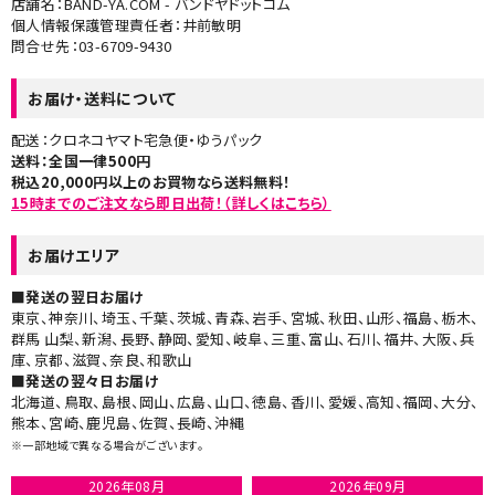
店舗名：BAND-YA.COM - バンドヤドットコム
個人情報保護管理責任者：井前敏明
問合せ先：03-6709-9430
お届け・送料について
配送：クロネコヤマト宅急便・ゆうパック
送料：全国一律500円
税込20,000円以上のお買物なら送料無料！
15時までのご注文なら即日出荷！（詳しくはこちら）
お届けエリア
■発送の翌日お届け
東京、神奈川、埼玉、千葉、茨城、青森、岩手、宮城、秋田、山形、福島、栃木、
群馬 山梨、新潟、長野、静岡、愛知、岐阜、三重、富山、石川、福井、大阪、兵
庫、京都、滋賀、奈良、和歌山
■発送の翌々日お届け​
北海道、鳥取、島根、岡山、広島、山口、徳島、香川、愛媛、高知、福岡、大分、
熊本、宮崎、鹿児島、佐賀、長崎、沖縄
※一部地域で異なる場合がございます。
2026年08月
2026年09月