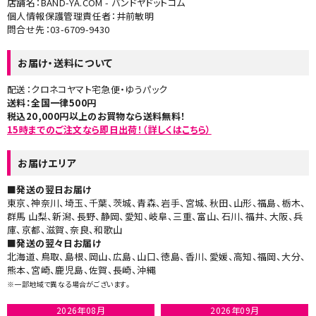
店舗名：BAND-YA.COM - バンドヤドットコム
個人情報保護管理責任者：井前敏明
問合せ先：03-6709-9430
お届け・送料について
配送：クロネコヤマト宅急便・ゆうパック
送料：全国一律500円
税込20,000円以上のお買物なら送料無料！
15時までのご注文なら即日出荷！（詳しくはこちら）
お届けエリア
■発送の翌日お届け
東京、神奈川、埼玉、千葉、茨城、青森、岩手、宮城、秋田、山形、福島、栃木、
群馬 山梨、新潟、長野、静岡、愛知、岐阜、三重、富山、石川、福井、大阪、兵
庫、京都、滋賀、奈良、和歌山
■発送の翌々日お届け​
北海道、鳥取、島根、岡山、広島、山口、徳島、香川、愛媛、高知、福岡、大分、
熊本、宮崎、鹿児島、佐賀、長崎、沖縄
※一部地域で異なる場合がございます。
2026年08月
2026年09月