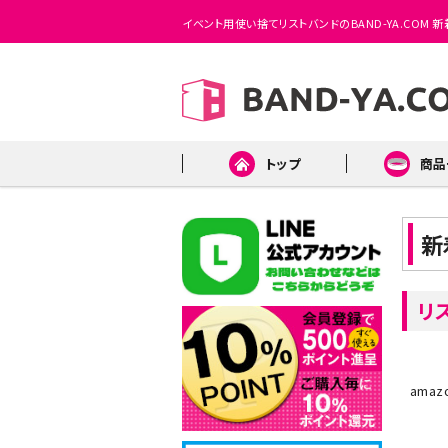
イベント用使い捨てリストバンドのBAND-YA.COM 
トップ
商品
合成紙
新
リ
ama