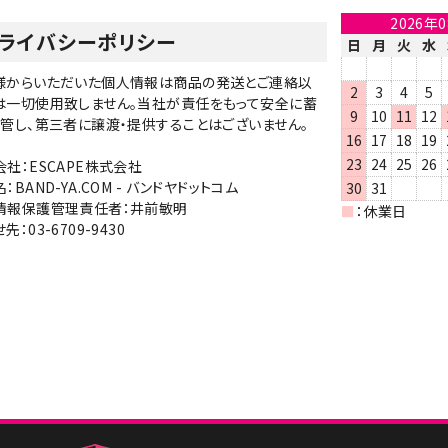
2026年
ライバシーポリシー
日
月
火
水
様からいただいた個人情報は商品の発送とご連絡以
2
3
4
5
は一切使用致しません。当社が責任をもって安全に蓄
9
10
11
12
保管し、第三者に譲渡・提供することはございません。
16
17
18
19
23
24
25
26
社：ESCAPE株式会社
：BAND-YA.COM - バンドヤドットコム
30
31
情報保護管理責任者：井前敏明
■
：休業日
先：03-6709-9430