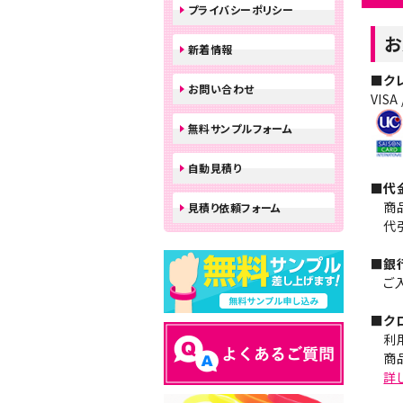
プライバシーポリシー
お
新着情報
■ク
お問い合わせ
VISA
無料サンプルフォーム
自動見積り
■代
商品
見積り依頼フォーム
代引
■銀
ご入
■ク
利用
商品
詳