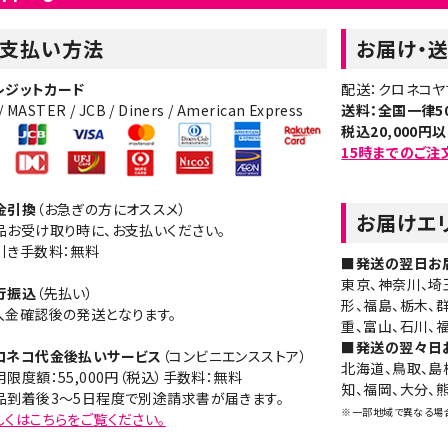
支払い方法
お届け・
レジットカード
配送：クロネコヤ
 / MASTER / JCB / Diners / American Express
送料：全国一律5
税込20,000
15時までのご注
金引換
（お急ぎの方にオススメ）
お届けエ
お受け取り時に、お支払いください。
き手数料：無料
■発送の翌日お
東京、神奈川、埼
行振込
（先払い）
形、福島、栃木、
金確認後の発送となります。
重、富山、石川、
■発送の翌々日お
ロネコ代金後払いサービス
（コンビニエンスストア）
北海道、鳥取、島
限度額：55,000円（税込）手数料：無料
知、福岡、大分、
到着後3～5日程度で別途請求書が届きます。
※一部地域で異なる場
しくはこちらをご覧ください。​